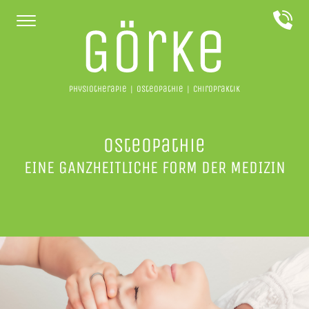
Home
Unser Angebot
Physiotherapie
Osteopathie
Chiropraktik
Gesundheitstipps
Osteopathie
Team
EINE GANZHEITLICHE FORM DER MEDIZIN
Rezensionen
FAQ